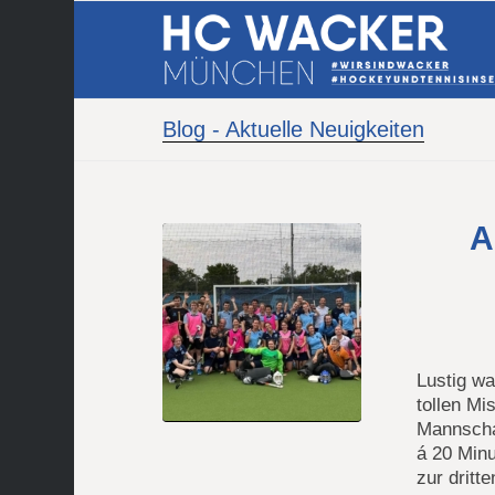
Blog - Aktuelle Neuigkeiten
A
Lustig wa
tollen Mi
Mannscha
á 20 Min
zur dritt