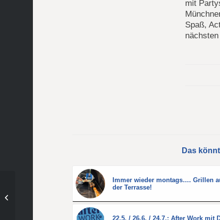
mit Party
Münchner
Spaß, Ac
nächsten
Das könnt
Immer wieder montags…. Grillen a
Ein Wochenende voller
der Terrasse!
Highlights – Bericht
unserer U16-
Mädchenmannschaft
22.5. / 26.6. / 24.7.: After Work mit 