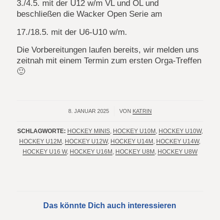
3./4.5. mit der U12 w/m VL und OL und
beschließen die Wacker Open Serie am
17./18.5. mit der U6-U10 w/m.
Die Vorbereitungen laufen bereits, wir melden uns
zeitnah mit einem Termin zum ersten Orga-Treffen
🙂
8. JANUAR 2025
/
VON
KATRIN
SCHLAGWORTE:
HOCKEY MINIS
,
HOCKEY U10M
,
HOCKEY U10W
,
HOCKEY U12M
,
HOCKEY U12W
,
HOCKEY U14M
,
HOCKEY U14W
,
HOCKEY U16 W
,
HOCKEY U16M
,
HOCKEY U8M
,
HOCKEY U8W
Das könnte Dich auch interessieren