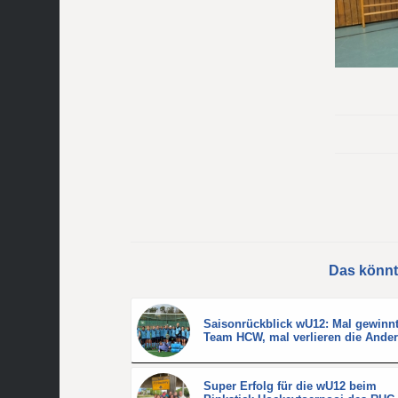
Das könnt
Saisonrückblick wU12: Mal gewinn
Team HCW, mal verlieren die Ande
Super Erfolg für die wU12 beim