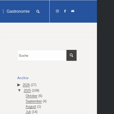
Gastronomie
Archiv
2026
(27)
2025
(109)
Oktober
(6)
September
(4)
August
(1)
Juli
(14)