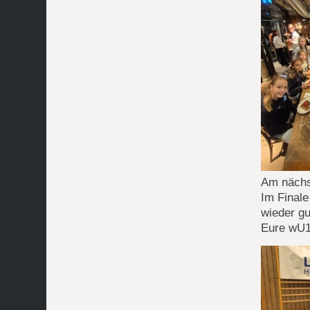
Am nächs
Im Finale
wieder gu
Eure wU1