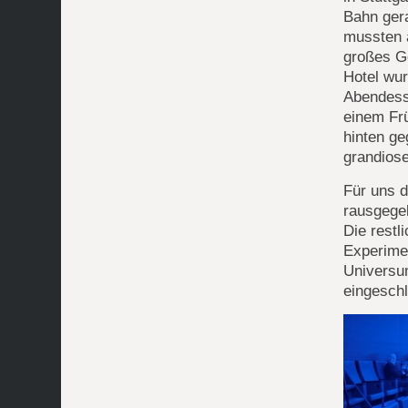
Bahn gera
mussten a
großes Ge
Hotel wur
Abendess
einem Frü
hinten ge
grandiose
Für uns d
rausgegeb
Die restl
Experime
Universum
eingeschl