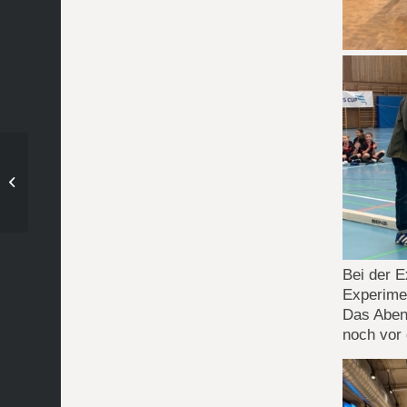
Saisonrückblick wU12:
Mal gewinnt Team
HCW, mal verlieren die
Anderen
Bei der E
Experime
Das Abend
noch vor 