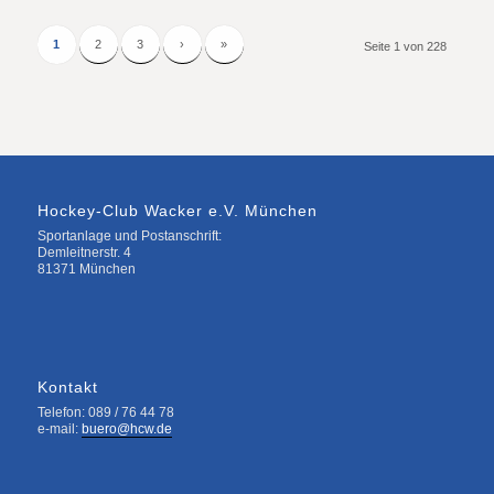
1
2
3
›
»
Seite 1 von 228
Hockey-Club Wacker e.V. München
Sportanlage und Postanschrift:
Demleitnerstr. 4
81371 München
Kontakt
Telefon: 089 / 76 44 78
e-mail:
buero@hcw.de