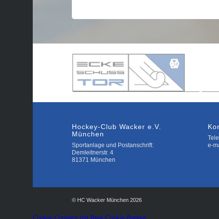
Hockey-Club Wacker e.V.
Ko
München
Tele
Sportanlage und Postanschrift:
e-m
Demleitnerstr. 4
81371 München
© HC Wacker München 2026
Cookie Consent mit Real Cookie Banner