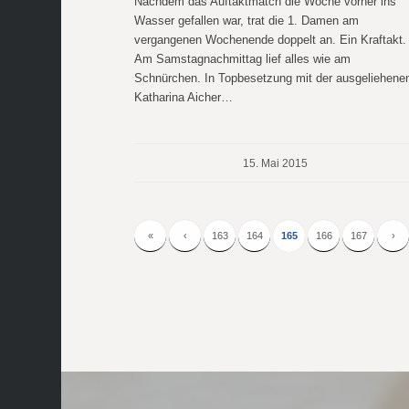
Nachdem das Auftaktmatch die Woche vorher ins
Wasser gefallen war, trat die 1. Damen am
vergangenen Wochenende doppelt an. Ein Kraftakt.
Am Samstagnachmittag lief alles wie am
Schnürchen. In Topbesetzung mit der ausgeliehene
Katharina Aicher…
15. Mai 2015
«
‹
163
164
165
166
167
›