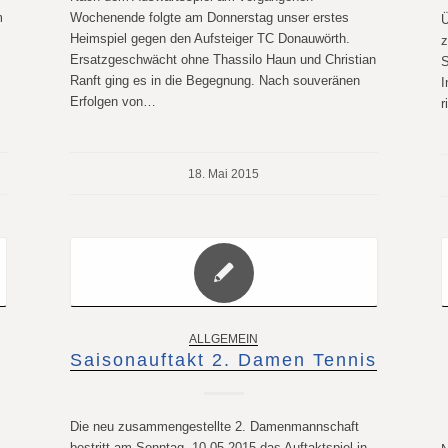
m
Wochenende folgte am Donnerstag unser erstes
Ü
Heimspiel gegen den Aufsteiger TC Donauwörth.
z
Ersatzgeschwächt ohne Thassilo Haun und Christian
S
Ranft ging es in die Begegnung. Nach souveränen
I
Erfolgen von…
r
18. Mai 2015
ALLGEMEIN
Saisonauftakt 2. Damen Tennis
Die neu zusammengestellte 2. Damenmannschaft
bestritt am Sonntag, 10.05.2015 das Auftaktspiel in