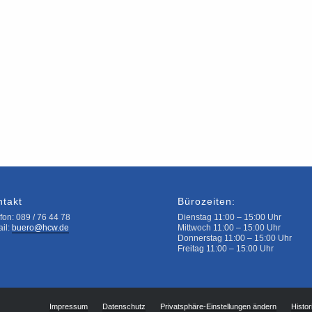
ntakt
Bürozeiten:
fon: 089 / 76 44 78
Dienstag 11:00 – 15:00 Uhr
ail:
buero@hcw.de
Mittwoch 11:00 – 15:00 Uhr
Donnerstag 11:00 – 15:00 Uhr
Freitag 11:00 – 15:00 Uhr
Impressum
Datenschutz
Privatsphäre-Einstellungen ändern
Histor