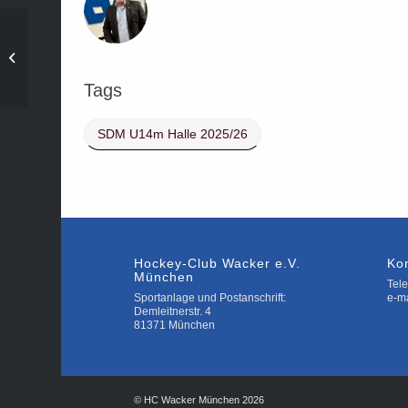
Süddeutsche Meisterschaft U14m
19:00 – 19:30 Uhr
Tags
SDM U14m Halle 2025/26
Hockey-Club Wacker e.V.
Ko
München
Tele
Sportanlage und Postanschrift:
e-m
Demleitnerstr. 4
81371 München
© HC Wacker München 2026