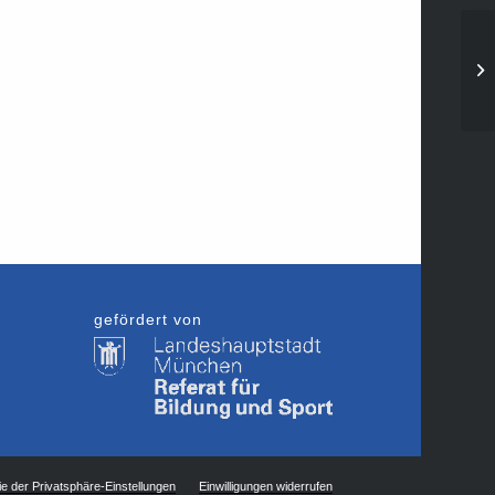
Sü
19
gefördert von
ie der Privatsphäre-Einstellungen
Einwilligungen widerrufen