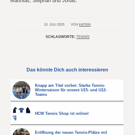
Matthias, Stephan und Jonas.
10. JULI 2025
/
VON
KATRIN
SCHLAGWORTE:
TENNIS
Das könnte Dich auch interessieren
Knapp am Titel vorbei: Starke Tennis-
Wintersaison für unsere U15- und U12-
Teams
HCW Tennis Shop ist online!
Eröffnung der neuen Tennis-Plätze mit