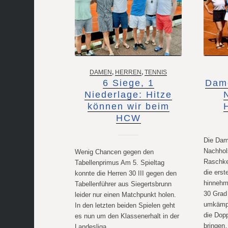
DAMEN
,
HERREN
,
TENNIS
6 Siege, 1
Dame
Niederlage: Hitze
können wir beim
HCW
Die Dam
Nachhol
Wenig Chancen gegen den
Raschke 
Tabellenprimus Am 5. Spieltag
die erst
konnte die Herren 30 III gegen den
hinnehm
Tabellenführer aus Siegertsbrunn
30 Grad
leider nur einen Matchpunkt holen.
umkämpf
In den letzten beiden Spielen geht
die Dop
es nun um den Klassenerhalt in der
bringe
Landesliga.…