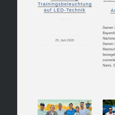
Trainingsbeleuchtung
auf LED-Technik
A
Damen 30
Bayernli
Nächstes
25. Juni 2026
Damen 
Mannscha
besiegel
souverän
Nanni, 