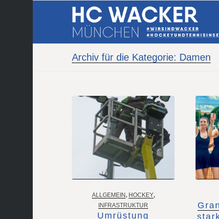
Archiv für die Kategorie: Damen
ALLGEMEIN
,
HOCKEY
,
Gran
INFRASTRUKTUR
Umrüstung
star