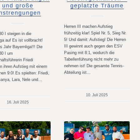
und große
geplatzte Träume
nstrengungen
Herren III machen Aufstieg
frühzeitig klar! Spiel Nr. 5, Sieg Nr.
 I steigen in die
5! Und damit: Aufstieg! Die Herren
ga auf Es ist vollbracht!
III gewinnt auch gegen den ESV
 Jahr Bayernliga!!! Die
Pasing mit 8:1, wodurch die
30 I um
Tabellenführung nicht mehr zu
ftsführerin Friedi
nehmen ist! Die gesamte Tennis-
n ihren Aufstieg mit einem
Abteilung ist…
en 9:0! Es spielten: Friedi,
Sanya, Lara, Nele und…
10. Juli 2025
16. Juli 2025