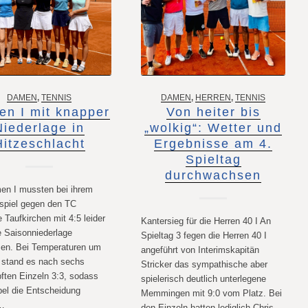
DAMEN
,
TENNIS
DAMEN
,
HERREN
,
TENNIS
n I mit knapper
Von heiter bis
Niederlage in
„wolkig“: Wetter und
Hitzeschlacht
Ergebnisse am 4.
Spieltag
durchwachsen
en I mussten bei ihrem
spiel gegen den TC
Taufkirchen mit 4:5 leider
Kantersieg für die Herren 40 I An
e Saisonniederlage
Spieltag 3 fegen die Herren 40 I
en. Bei Temperaturen um
angeführt von Interimskapitän
 stand es nach sechs
Stricker das sympathische aber
ten Einzeln 3:3, sodass
spielerisch deutlich unterlegene
pel die Entscheidung
Memmingen mit 9:0 vom Platz. Bei
n…
den Einzeln hatten lediglich Chris