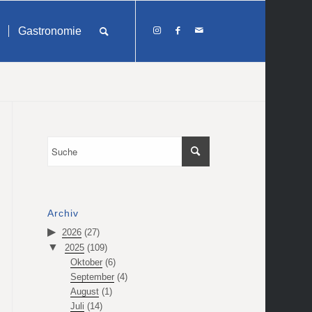
Gastronomie
Archiv
2026
(27)
2025
(109)
Oktober
(6)
September
(4)
August
(1)
Juli
(14)