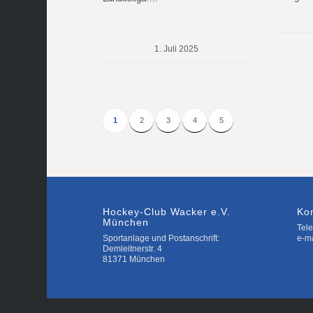
1. Juli 2025
1
2
3
4
5
Hockey-Club Wacker e.V.
Ko
München
Tele
Sportanlage und Postanschrift:
e-m
Demleitnerstr. 4
81371 München