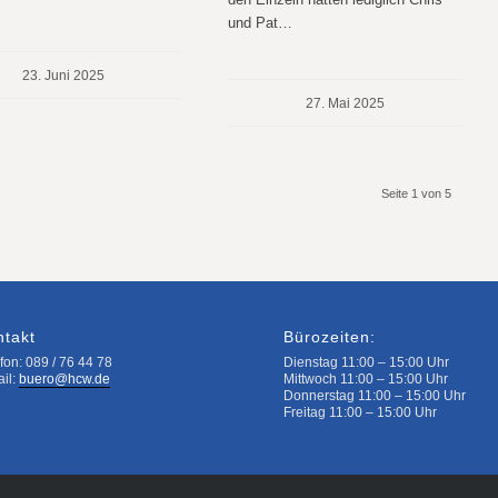
und Pat…
23. Juni 2025
27. Mai 2025
Seite 1 von 5
ntakt
Bürozeiten:
fon: 089 / 76 44 78
Dienstag 11:00 – 15:00 Uhr
ail:
buero@hcw.de
Mittwoch 11:00 – 15:00 Uhr
Donnerstag 11:00 – 15:00 Uhr
Freitag 11:00 – 15:00 Uhr