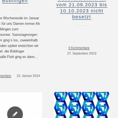
Böblingen
vom 21.09.2023 bis
10.10.2023 nicht
besetzt
te Wochenende im Januar
t für uns Damen immer:Ab
blingen zum
sturnier. Samstagmorgen
r ging´s los, zweieinhalb
den später erreichten wir
0 Kommentare
/
el: die Böblinger
27. September 2023
alle.Flott ging es dann…
mentare
10. Januar 2024