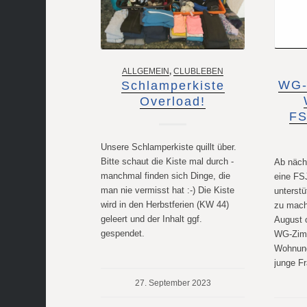
ALLGEMEIN
,
CLUBLEBEN
WG-
Schlamperkiste
Overload!
FS
Unsere Schlamperkiste quillt über.
Bitte schaut die Kiste mal durch -
Ab näch
manchmal finden sich Dinge, die
eine FSJ
man nie vermisst hat :-) Die Kiste
unterst
wird in den Herbstferien (KW 44)
zu mach
geleert und der Inhalt ggf.
August 
gespendet.
WG-Zimm
Wohnung
junge Fr
27. September 2023