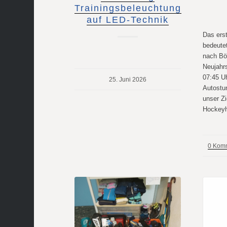
Trainingsbeleuchtung
auf LED-Technik
Das ers
bedeute
nach Bö
Neujahr
07:45 Uh
25. Juni 2026
Autostun
unser Zi
Hockeyh
0 Kom
/