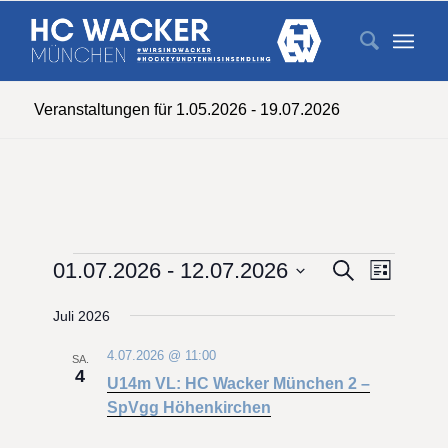
Veranstaltungen für 1.05.2026 - 19.07.2026
Veranstaltungen
Veransta
Veranst
01.07.2026
 - 
12.07.2026
Suche
Liste
Ansicht
Suche
Datum
Navigat
Juli 2026
wählen.
und
Ansichten
4.07.2026 @ 11:00
SA.
4
Navigati
U14m VL: HC Wacker München 2 –
SpVgg Höhenkirchen