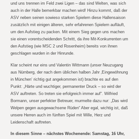
und uns trennen im Feld zwei Ligen – das sind Welten, was sich
auch in der Halle bemerkbar machen wird! Hinzu kommt, daß der
ASV neben seinen sowieso starken Spielern diese Hallensaison
zusätzlich mit einigen älteren, sehr erfahrenen Spielern aufläuft,
um den Aufstieg zu packen. Mit einem Sieg gegen uns machen
sie einen vorentscheidenden Schritt, da ihre Mit-Konkurrenten um
den Aufstieg (wie MSC 2 und Rosenheim) bereits von ihnen
geschlagen wurden in der Hinrunde.
Klar scheint nur eins und Valentin Wittmann (unser Neuzugang
aus Nürnberg, der nach dem üblichen halben Jahr ‚Eingewöhnung
in München‘ richtig gut angekommen ist) brachte es auf den
Punkt: „Härte und wuchtiger, permanenter Druck – so wird der
ASV auftreten. So treten sie erfolgreich immer auf“. Wilfried
Bormann, unser perfekter Betreuer, murmelte dazu nur: „Das wird
Welpen gegen ausgewachsene Rüden“ Aber egal, wichtig ist, daß
unsere Herren auch im fünften Spiel mit Wille, Herz und
Leidenschaft auftreten.
In diesem Sinne – nächstes Wochenende: Samstag, 16 Uhr,