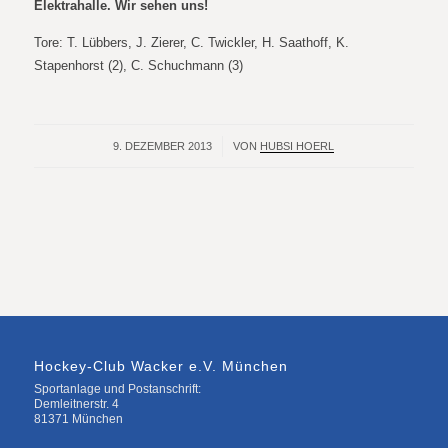
Elektrahalle. Wir sehen uns!
Tore: T. Lübbers, J. Zierer, C. Twickler, H. Saathoff, K.
Stapenhorst (2), C. Schuchmann (3)
9. DEZEMBER 2013
/
VON
HUBSI HOERL
Hockey-Club Wacker e.V. München
Sportanlage und Postanschrift:
Demleitnerstr. 4
81371 München