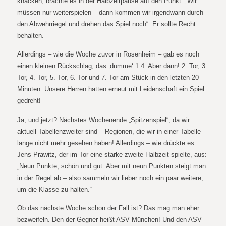
knacken, brachte es in der Halbzeitpause auf den Punkt: „Wir
müssen nur weiterspielen – dann kommen wir irgendwann durch
den Abwehrriegel und drehen das Spiel noch“. Er sollte Recht
behalten.
Allerdings – wie die Woche zuvor in Rosenheim – gab es noch
einen kleinen Rückschlag, das ‚dumme‘ 1:4. Aber dann! 2. Tor, 3.
Tor, 4. Tor, 5. Tor, 6. Tor und 7. Tor am Stück in den letzten 20
Minuten. Unsere Herren hatten erneut mit Leidenschaft ein Spiel
gedreht!
Ja, und jetzt? Nächstes Wochenende „Spitzenspiel“, da wir
aktuell Tabellenzweiter sind – Regionen, die wir in einer Tabelle
lange nicht mehr gesehen haben! Allerdings – wie drückte es
Jens Prawitz, der im Tor eine starke zweite Halbzeit spielte, aus:
„Neun Punkte, schön und gut. Aber mit neun Punkten steigt man
in der Regel ab – also sammeln wir lieber noch ein paar weitere,
um die Klasse zu halten.“
Ob das nächste Woche schon der Fall ist? Das mag man eher
bezweifeln. Den der Gegner heißt ASV München! Und den ASV