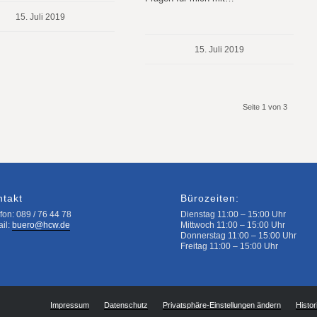
15. Juli 2019
15. Juli 2019
Seite 1 von 3
ntakt
Bürozeiten:
fon: 089 / 76 44 78
Dienstag 11:00 – 15:00 Uhr
ail:
buero@hcw.de
Mittwoch 11:00 – 15:00 Uhr
Donnerstag 11:00 – 15:00 Uhr
Freitag 11:00 – 15:00 Uhr
Impressum
Datenschutz
Privatsphäre-Einstellungen ändern
Histor