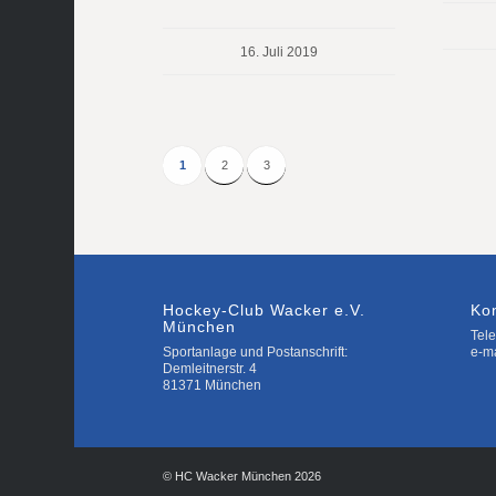
16. Juli 2019
1
2
3
Hockey-Club Wacker e.V.
Ko
München
Tele
Sportanlage und Postanschrift:
e-m
Demleitnerstr. 4
81371 München
© HC Wacker München 2026