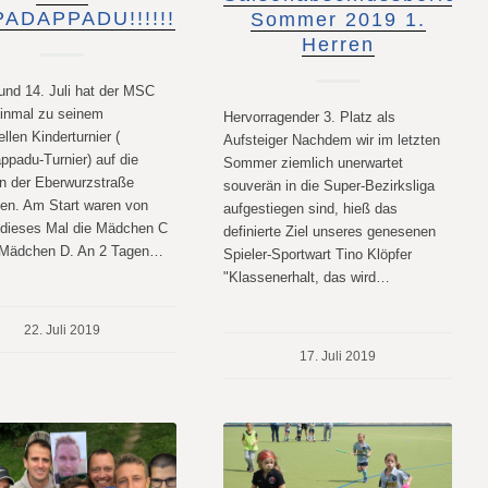
ADAPPADU!!!!!!
Sommer 2019 1.
Herren
und 14. Juli hat der MSC
einmal zu seinem
Hervorragender 3. Platz als
ellen Kinderturnier (
Aufsteiger Nachdem wir im letzten
ppadu-Turnier) auf die
Sommer ziemlich unerwartet
in der Eberwurzstraße
souverän in die Super-Bezirksliga
den. Am Start waren von
aufgestiegen sind, hieß das
dieses Mal die Mädchen C
definierte Ziel unseres genesenen
 Mädchen D. An 2 Tagen…
Spieler-Sportwart Tino Klöpfer
"Klassenerhalt, das wird…
22. Juli 2019
17. Juli 2019