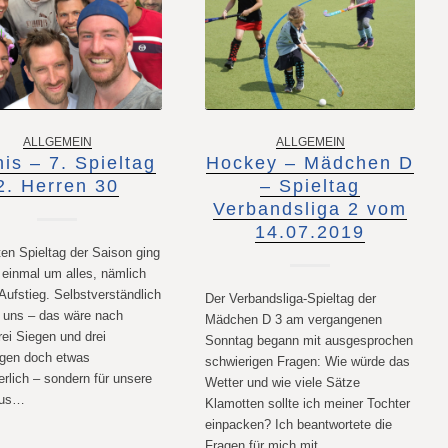
ALLGEMEIN
ALLGEMEIN
is – 7. Spieltag
Hockey – Mädchen D
2. Herren 30
– Spieltag
Verbandsliga 2 vom
14.07.2019
en Spieltag der Saison ging
 einmal um alles, nämlich
Aufstieg. Selbstverständlich
Der Verbandsliga-Spieltag der
r uns – das wäre nach
Mädchen D 3 am vergangenen
rei Siegen und drei
Sonntag begann mit ausgesprochen
agen doch etwas
schwierigen Fragen: Wie würde das
rlich – sondern für unsere
Wetter und wie viele Sätze
aus…
Klamotten sollte ich meiner Tochter
einpacken? Ich beantwortete die
Fragen für mich mit…