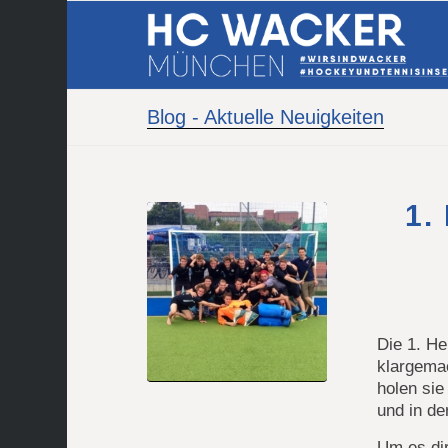
Blog - Aktuelle Neuigkeiten
1.
Die 1. H
klargemac
holen sie
und in de
Um es di