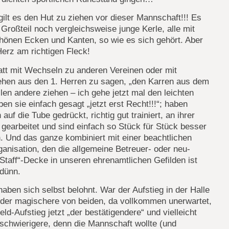
gilt es den Hut zu ziehen vor dieser Mannschaft!!! Es
Großteil noch vergleichsweise junge Kerle, alle mit
chönen Ecken und Kanten, so wie es sich gehört. Aber
Herz am richtigen Fleck!
att mit Wechseln zu anderen Vereinen oder mit
ehen aus den 1. Herren zu sagen, „den Karren aus dem
len andere ziehen – ich gehe jetzt mal den leichten
en sie einfach gesagt „jetzt erst Recht!!!“; haben
 auf die Tube gedrückt, richtig gut trainiert, an ihrer
 gearbeitet und sind einfach so Stück für Stück besser
 Und das ganze kombiniert mit einer beachtlichen
anisation, den die allgemeine Betreuer- oder neu-
Staff“-Decke in unseren ehrenamtlichen Gefilden ist
 dünn.
haben sich selbst belohnt. War der Aufstieg in der Halle
t der magischere von beiden, da vollkommen unerwartet,
eld-Aufstieg jetzt „der bestätigendere“ und vielleicht
schwierigere, denn die Mannschaft wollte (und