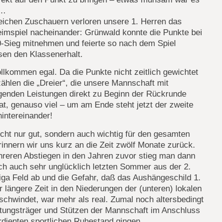
e…
eichen Zuschauern verloren unsere 1. Herren das
eimspiel nacheinander: Grünwald konnte die Punkte bei
0-Sieg mitnehmen und feierte so nach dem Spiel
sen den Klassenerhalt.
lkommen egal. Da die Punkte nicht zeitlich gewichtet
ählen die „Dreier“, die unsere Mannschaft mit
genden Leistungen direkt zu Beginn der Rückrunde
hat, genauso viel – um am Ende steht jetzt der zweite
hintereinander!
icht nur gut, sondern auch wichtig für den gesamten
rinnern wir uns kurz an die Zeit zwölf Monate zurück.
reren Abstiegen in den Jahren zuvor stieg man dann
ich auch sehr unglücklich letzten Sommer aus der 2.
iga Feld ab und die Gefahr, daß das Aushängeschild 1.
r längere Zeit in den Niederungen der (unteren) lokalen
schwindet, war mehr als real. Zumal noch altersbedingt
stungsträger und Stützen der Mannschaft im Anschluss
erdienten sportlichen Ruhestand gingen…