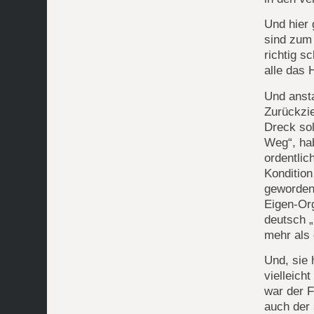
Und hier 
sind zum 
richtig s
alle das 
Und anst
Zurückzi
Dreck sol
Weg“, hab
ordentlich
Kondition
geworden.
Eigen-Org
deutsch „
mehr als
Und, sie 
vielleich
war der F
auch der 