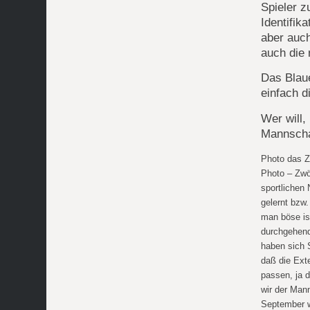
Spieler z
Identifik
aber auch
auch die 
Das Blau
einfach d
Wer will,
Mannscha
Photo das Z
Photo – Zwö
sportlichen
gelernt bzw
man böse is
durchgehend 
haben sich 
daß die Exte
passen, ja 
wir der Mann
September w