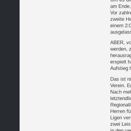
am End
Vor zahlr
zweite H
einem 2:
ausgelas
ABER, vol
werden, z
herausra
erspielt 
Aufstieg 
Das ist n
Verein. E
Nach meh
letztendl
Regionall
Herren fü
Ligen ver
zwei Lei
in den v