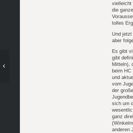
vielleich
die ganze
Vorausset
tolles Er
Und jetzt
aber folg
Es gibt v
gibt defi
1. Herren siegen im
Mitteln),
vorentscheidenden Aufstiegs-
beim HC 
Endspiel in Schweinfurt 4:2
und aktue
vom Juge
der große
Jugendber
sich um d
wesentlic
ganz dire
(Winkelma
anderen J