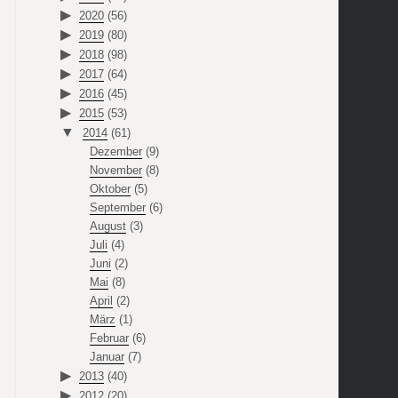
2020
(56)
2019
(80)
2018
(98)
2017
(64)
2016
(45)
2015
(53)
2014
(61)
Dezember
(9)
November
(8)
Oktober
(5)
September
(6)
August
(3)
Juli
(4)
Juni
(2)
Mai
(8)
April
(2)
März
(1)
Februar
(6)
Januar
(7)
2013
(40)
2012
(20)