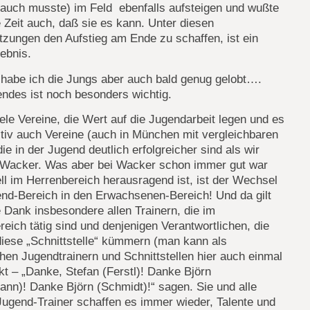
t auch musste) im Feld ebenfalls aufsteigen und wußte
 Zeit auch, daß sie es kann. Unter diesen
zungen den Aufstieg am Ende zu schaffen, ist ein
gebnis.
 habe ich die Jungs aber auch bald genug gelobt….
endes ist noch besonders wichtig.
iele Vereine, die Wert auf die Jugendarbeit legen und es
nitiv auch Vereine (auch in München mit vergleichbaren
 die in der Jugend deutlich erfolgreicher sind als wir
Wacker. Was aber bei Wacker schon immer gut war
ll im Herrenbereich herausragend ist, ist der Wechsel
nd-Bereich in den Erwachsenen-Bereich! Und da gilt
 Dank insbesondere allen Trainern, die im
eich tätig sind und denjenigen Verantwortlichen, die
iese „Schnittstelle“ kümmern (man kann als
hen Jugendtrainern und Schnittstellen hier auch einmal
kt – „Danke, Stefan (Ferstl)! Danke Björn
nn)! Danke Björn (Schmidt)!“ sagen. Sie und alle
ugend-Trainer schaffen es immer wieder, Talente und