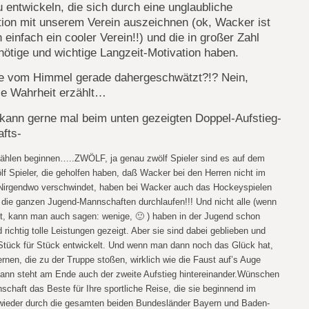
u entwickeln, die sich durch eine unglaubliche
ation mit unserem Verein auszeichnen (ok, Wacker ist
 einfach ein cooler Verein!!) und die in großer Zahl
nötige und wichtige Langzeit-Motivation haben.
e vom Himmel gerade dahergeschwätzt?!? Nein,
ie Wahrheit erzählt…
 kann gerne mal beim unten gezeigten Doppel-Aufstieg-
fts-
ählen beginnen…..ZWÖLF, ja genau zwölf Spieler sind es auf dem
lf Spieler, die geholfen haben, daß Wacker bei den Herren nicht im
 Nirgendwo verschwindet, haben bei Wacker auch das Hockeyspielen
. die ganzen Jugend-Mannschaften durchlaufen!!! Und nicht alle (wenn
t, kann man auch sagen: wenige, 🙂 ) haben in der Jugend schon
richtig tolle Leistungen gezeigt. Aber sie sind dabei geblieben und
Stück für Stück entwickelt. Und wenn man dann noch das Glück hat,
rnen, die zu der Truppe stoßen, wirklich wie die Faust auf’s Auge
dann steht am Ende auch der zweite Aufstieg hintereinander.Wünschen
schaft das Beste für Ihre sportliche Reise, die sie beginnend im
ieder durch die gesamten beiden Bundesländer Bayern und Baden-