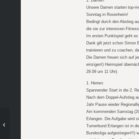
1. Damen:
Unsere Damen starten top-mot
Sonntag in Rosenheim!
Bedingt durch den Abstieg a
die sie zur intensiven Fitnes
Im ersten Punktspiel geht es
Dank gilt jetzt schon Simon B
trainieren und zu coachen, da
Die Damen freuen sich auf je
einzigen!) Heimspiel übern
28.09 um 11 Uhr).
1. Herren:
Spannender Start in die 2. R
Nach dem Doppel-Aufstieg aus
Jahr Pause wieder Regionalli
Am kommenden Samstag (20.0
Erlangen. Die Aufgabe wird si
Neue Clubhausnummer beim HC
Turnerbund Erlangen ist in de
Wacker
Bundesliga aufgestiegen!!!)