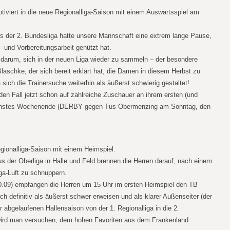
iviert in die neue Regionalliga-Saison mit einem Auswärtsspiel am
us der 2. Bundesliga hatte unsere Mannschaft eine extrem lange Pause,
s- und Vorbereitungsarbeit genützt hat.
 darum, sich in der neuen Liga wieder zu sammeln – der besondere
laschke, der sich bereit erklärt hat, die Damen in diesem Herbst zu
 sich die Trainersuche weiterhin als äußerst schwierig gestaltet!
den Fall jetzt schon auf zahlreiche Zuschauer an ihrem ersten (und
ächstes Wochenende (DERBY gegen Tus Obermenzing am Sonntag, den
egionalliga-Saison mit einem Heimspiel.
 der Oberliga in Halle und Feld brennen die Herren darauf, nach einem
ga-Luft zu schnuppern.
9) empfangen die Herren um 15 Uhr im ersten Heimspiel den TB
ch definitiv als äußerst schwer erweisen und als klarer Außenseiter (der
r abgelaufenen Hallensaison von der 1. Regionalliga in die 2.
 wird man versuchen, dem hohen Favoriten aus dem Frankenland