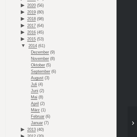
2020
(56)
2019
(80)
2018
(98)
2017
(64)
2016
(45)
2015
(53)
2014
(61)
Dezember
(9)
November
(8)
Oktober
(5)
September
(6)
August
(3)
Juli
(4)
Juni
(2)
Mai
(8)
April
(2)
März
(1)
Februar
(6)
Januar
(7)
2013
(40)
2012
(20)