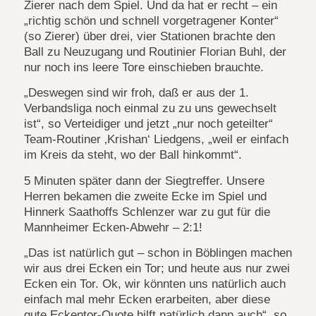
Zierer nach dem Spiel. Und da hat er recht – ein
„richtig schön und schnell vorgetragener Konter“
(so Zierer) über drei, vier Stationen brachte den
Ball zu Neuzugang und Routinier Florian Buhl, der
nur noch ins leere Tore einschieben brauchte.
„Deswegen sind wir froh, daß er aus der 1.
Verbandsliga noch einmal zu zu uns gewechselt
ist“, so Verteidiger und jetzt „nur noch geteilter“
Team-Routiner ‚Krishan‘ Liedgens, „weil er einfach
im Kreis da steht, wo der Ball hinkommt“.
5 Minuten später dann der Siegtreffer. Unsere
Herren bekamen die zweite Ecke im Spiel und
Hinnerk Saathoffs Schlenzer war zu gut für die
Mannheimer Ecken-Abwehr – 2:1!
„Das ist natürlich gut – schon in Böblingen machen
wir aus drei Ecken ein Tor; und heute aus nur zwei
Ecken ein Tor. Ok, wir könnten uns natürlich auch
einfach mal mehr Ecken erarbeiten, aber diese
gute Eckentor-Quote hilft natürlich dann auch“, so