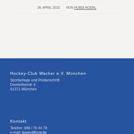
26. APRIL 2015
/
VON
HUBSI HOERL
Hockey-Club Wacker e.V. München
Sportanlage und Postanschrift:
Demleitnerstr. 4
81371 München
Kontakt
Telefon: 089 / 76 44 78
e-mail:
buero@hcw.de