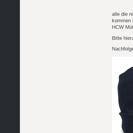
alle die 
kommen ko
HCW Mütz
Bitte hie
Nachfolg