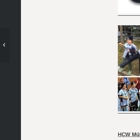
Hockey 1. Herren Spielbericht: HC
Wacker – HG Nürnberg 2
HCW Mü