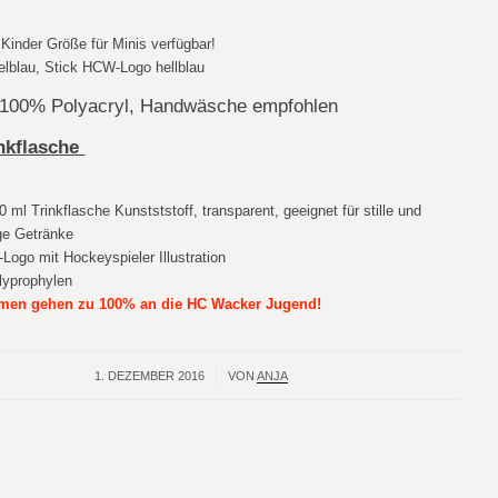
€
 Kinder Größe für Minis verfügbar!
elblau, Stick HCW-Logo hellblau
: 100% Polyacryl, Handwäsche empfohlen
nkflasche
ml Trinkflasche Kunstststoff, transparent, geeignet für stille und
ige Getränke
Logo mit Hockeyspieler Illustration
olyprophylen
men gehen zu 100% an die HC Wacker Jugend!
1. DEZEMBER 2016
/
VON
ANJA