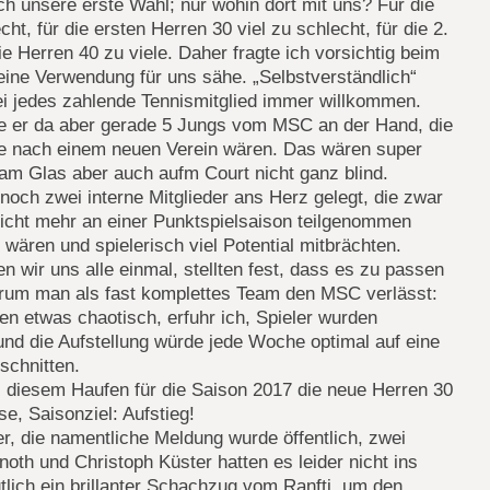
ich unsere erste Wahl; nur wohin dort mit uns? Für die
ht, für die ersten Herren 30 viel zu schlecht, für die 2.
ie Herren 40 zu viele. Daher fragte ich vorsichtig beim
deine Verwendung für uns sähe. „Selbstverständlich“
sei jedes zahlende Tennismitglied immer willkommen.
e er da aber gerade 5 Jungs vom MSC an der Hand, die
he nach einem neuen Verein wären. Das wären super
 am Glas aber auch aufm Court nicht ganz blind.
noch zwei interne Mitglieder ans Herz gelegt, die zwar
nicht mehr an einer Punktspielsaison teilgenommen
 wären und spielerisch viel Potential mitbrächten.
 wir uns alle einmal, stellten fest, dass es zu passen
arum man als fast komplettes Team den MSC verlässt:
en etwas chaotisch, erfuhr ich, Spieler wurden
nd die Aufstellung würde jede Woche optimal auf eine
schnitten.
s diesem Haufen für die Saison 2017 die neue Herren 30
sse, Saisonziel: Aufstieg!
r, die namentliche Meldung wurde öffentlich, zwei
noth und Christoph Küster hatten es leider nicht ins
lich ein brillanter Schachzug vom Ranfti, um den