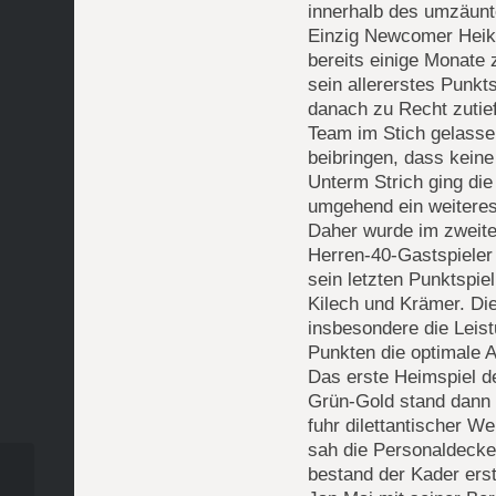
innerhalb des umzäunt
Einzig Newcomer Heiko
bereits einige Monate 
sein allererstes Punkts
danach zu Recht zutief
Team im Stich gelasse
beibringen, dass keine
Unterm Strich ging die
umgehend ein weiteres
Daher wurde im zweite
Herren-40-Gastspieler 
sein letzten Punktspie
Kilech und Krämer. Di
insbesondere die Leis
Punkten die optimale A
Das erste Heimspiel d
Grün-Gold stand dann 
fuhr dilettantischer W
sah die Personaldecke
bestand der Kader erst
Tennis Herren 30: Drama,