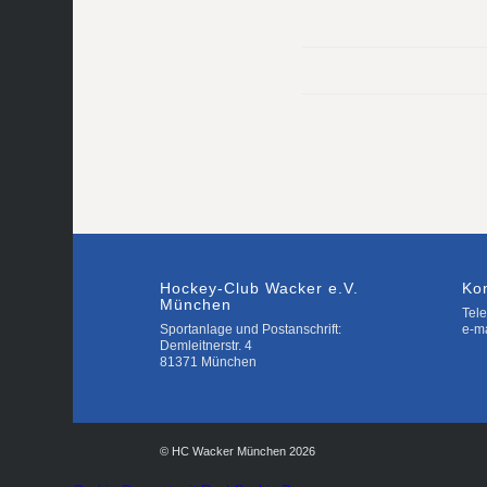
Hockey-Club Wacker e.V.
Ko
München
Tele
Sportanlage und Postanschrift:
e-m
Demleitnerstr. 4
81371 München
© HC Wacker München 2026