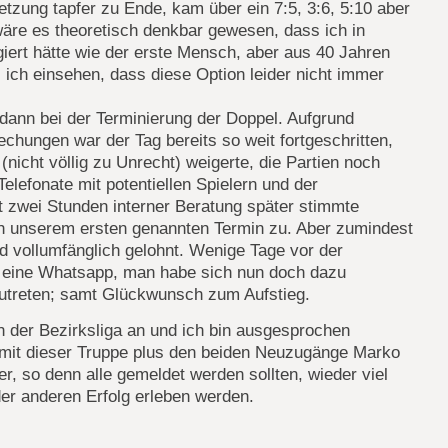
zung tapfer zu Ende, kam über ein 7:5, 3:6, 5:10 aber
wäre es theoretisch denkbar gewesen, dass ich in
iert hätte wie der erste Mensch, aber aus 40 Jahren
ich einsehen, dass diese Option leider nicht immer
dann bei der Terminierung der Doppel. Aufgrund
chungen war der Tag bereits so weit fortgeschritten,
nicht völlig zu Unrecht) weigerte, die Partien noch
lefonate mit potentiellen Spielern und der
ut zwei Stunden interner Beratung später stimmte
h unserem ersten genannten Termin zu. Aber zumindest
d vollumfänglich gelohnt. Wenige Tage vor der
 eine Whatsapp, man habe sich nun doch dazu
zutreten; samt Glückwunsch zum Aufstieg.
in der Bezirksliga an und ich bin ausgesprochen
r mit dieser Truppe plus den beiden Neuzugänge Marko
r, so denn alle gemeldet werden sollten, wieder viel
er anderen Erfolg erleben werden.