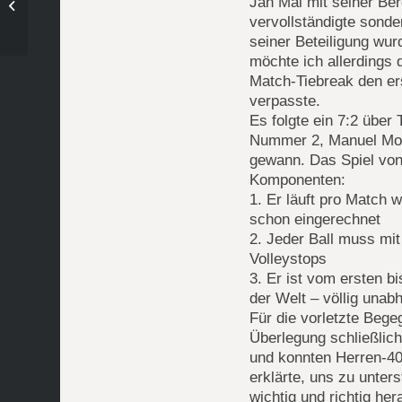
Jan Mai mit seiner Ber
Verletzungspech und ein Neuanfang
vervollständigte sond
seiner Beteiligung wur
möchte ich allerdings 
Match-Tiebreak den er
verpasste.
Es folgte ein 7:2 über
Nummer 2, Manuel Mose
gewann. Das Spiel von
Komponenten:
1. Er läuft pro Match 
schon eingerechnet
2. Jeder Ball muss mi
Volleystops
3. Er ist vom ersten b
der Welt – völlig una
Für die vorletzte Beg
Überlegung schließlich
und konnten Herren-40-
erklärte, uns zu unter
wichtig und richtig he