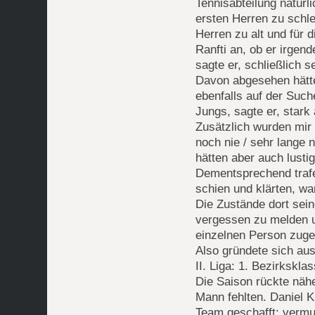
Tennisabteilung natürl
ersten Herren zu schlec
Herren zu alt und für d
Ranfti an, ob er irgen
sagte er, schließlich 
Davon abgesehen hätt
ebenfalls auf der Suc
Jungs, sagte er, stark
Zusätzlich wurden mir 
noch nie / sehr lange 
hätten aber auch lustig
Dementsprechend trafen
schien und klärten, w
Die Zustände dort sein
vergessen zu melden u
einzelnen Person zuge
Also gründete sich au
II. Liga: 1. Bezirkskla
Die Saison rückte nähe
Mann fehlten. Daniel K
Team geschafft; vermut