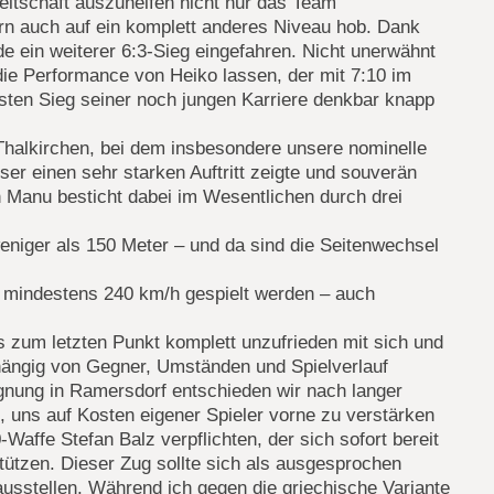
eitschaft auszuhelfen nicht nur das Team
ern auch auf ein komplett anderes Niveau hob. Dank
de ein weiterer 6:3-Sieg eingefahren. Nicht unerwähnt
die Performance von Heiko lassen, der mit 7:10 im
sten Sieg seiner noch jungen Karriere denkbar knapp
 Thalkirchen, bei dem insbesondere unsere nominelle
r einen sehr starken Auftritt zeigte und souverän
 Manu besticht dabei im Wesentlichen durch drei
weniger als 150 Meter – und da sind die Seitenwechsel
t mindestens 240 km/h gespielt werden – auch
is zum letzten Punkt komplett unzufrieden mit sich und
bhängig von Gegner, Umständen und Spielverlauf
egnung in Ramersdorf entschieden wir nach langer
, uns auf Kosten eigener Spieler vorne zu verstärken
Waffe Stefan Balz verpflichten, der sich sofort bereit
stützen. Dieser Zug sollte sich als ausgesprochen
rausstellen. Während ich gegen die griechische Variante