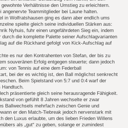
ewohnte Verhältnisse den Umstieg zu erleichtern.
i angenervte Teammitglieder bei Laune halten.
el in Wolfratshausen ging es dann aber endlich ums
nzelne spielte gleich seine individuellen Stärken aus:
ik Nyhuis, fuhr einen ungefährdeten Sieg ein, indem
 durch die komplette Palette seiner Aufschlagvarianten
lag auf die Rückhand gefolgt von Kick-Aufschlag auf
hte es nur den Kontrahenten von Stefan, der bis zu
nem souveränen Erfolg entgegen steuerte; dann jedoch
h um: von Tennis auf eine dem Federball
t, bei der es wichtig ist, den Ball möglichst senkrecht
eschen. Beim Spielstand von 5:7 und 0:4 warf der
s Handtuch.
ech präsentierte gleich seine herausragende Fähigkeit.
ckstand von gefühlt 8 Jahren wechselte er zwar
ines Ballwechsels mehrfach zwischen Genie und
wann er den Match-Tiebreak jedoch nervenstark mit
ch den Luxus erlaubte, um des lieben Frieden Willens
enübers als „gut“ zu geben, solange er zumindest