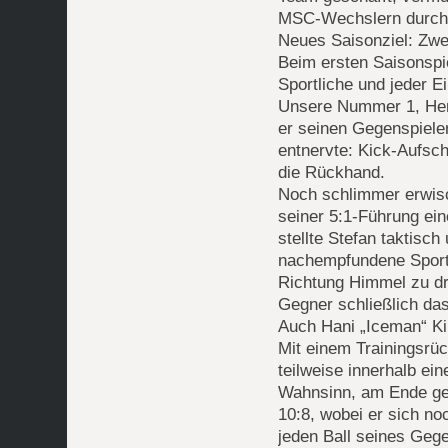
MSC-Wechslern durch g
Neues Saisonziel: Zwe
Beim ersten Saisonspi
Sportliche und jeder Ei
Unsere Nummer 1, Henr
er seinen Gegenspieler
entnervte: Kick-Aufsch
die Rückhand.
Noch schlimmer erwisc
seiner 5:1-Führung ei
stellte Stefan taktisc
nachempfundene Sportar
Richtung Himmel zu dr
Gegner schließlich da
Auch Hani „Iceman“ Kil
Mit einem Trainingsrü
teilweise innerhalb e
Wahnsinn, am Ende ge
10:8, wobei er sich no
jeden Ball seines Geg