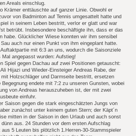
en Areals einschlug.
 Krämer enttäuschte auf ganzer Linie. Obwohl er
zuvor von Badminton auf Tennis umgesattelt hatte und
piel in seinem Leben bestritt, verlor er glatt und war
st betrübt. Insbesondere beschäftigte ihn, dass er das
n habe. Glücklicher Wiese konnten wir ihm sensibel
 Sau auch nur einen Punkt von ihm eingeplant hatte.
 Auftaktpartie mit 6:3 an uns, wodurch die Saisonziele
 Mal angepasst wurden: Aufstieg!
n Spiel gegen Dachau auf zwei Positionen getauscht:
Ali Hijazi und Wieder-Einsteiger Andreas Rabe, der
l mit Holzschläger und Darmseite bestritt, ersetzen
e Begegnung endete mit 7:2 zu unseren Gunsten, wobei
tung von Andreas herauszuheben ist, der mit zwei
usbeute einfuhr.
er Saison gegen die stark eingeschätzten Jungs von
aber zunächst unter keinem guten Stern; der Käpt´n
eise mitten in der Saison in den Urlaub und auch sonst
 dünn aus. 24 Stunden vor dem ersten Aufschlag
 aus 5 Leuten bis plötzlich 1.Herren-30-Stammspieler