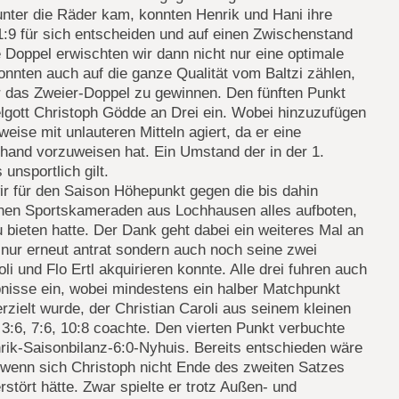
unter die Räder kam, konnten Henrik und Hani ihre
1:9 für sich entscheiden und auf einen Zwischenstand
ie Doppel erwischten wir dann nicht nur eine optimale
onnten auch auf die ganze Qualität vom Baltzi zählen,
r das Zweier-Doppel zu gewinnen. Den fünften Punkt
lgott Christoph Gödde an Drei ein. Wobei hinzuzufügen
lweise mit unlauteren Mitteln agiert, da er eine
hand vorzuweisen hat. Ein Umstand der in der 1.
 unsportlich gilt.
ir für den Saison Höhepunkt gegen die bis dahin
nen Sportskameraden aus Lochhausen alles aufboten,
bieten hatte. Der Dank geht dabei ein weiteres Mal an
t nur erneut antrat sondern auch noch seine zwei
li und Flo Ertl akquirieren konnte. Alle drei fuhren auch
nisse ein, wobei mindestens ein halber Matchpunkt
erzielt wurde, der Christian Caroli aus seinem kleinen
3:6, 7:6, 10:8 coachte. Den vierten Punkt verbuchte
rik-Saisonbilanz-6:0-Nyhuis. Bereits entschieden wäre
 wenn sich Christoph nicht Ende des zweiten Satzes
stört hätte. Zwar spielte er trotz Außen- und