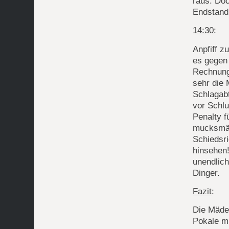
raus. Doc
Endstand
14:30
:
Anpfiff z
es gegen
Rechnung
sehr die 
Schlagab
vor Schlu
Penalty 
mucksmäu
Schiedsr
hinsehen!
unendlich
Dinger.
Fazit
:
Die Mädel
Pokale mi