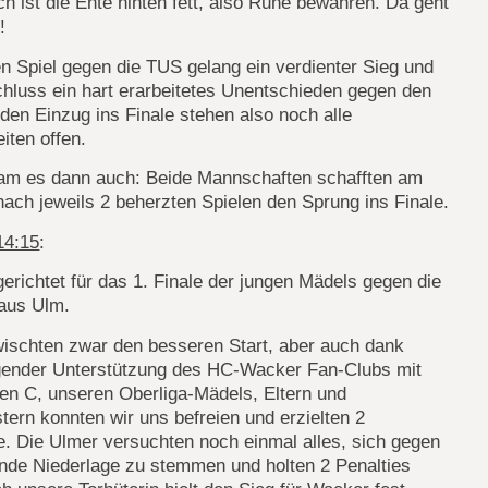
ch ist die Ente hinten fett, also Ruhe bewahren. Da geht
!
n Spiel gegen die TUS gelang ein verdienter Sieg und
hluss ein hart erarbeitetes Unentschieden gegen den
den Einzug ins Finale stehen also noch alle
iten offen.
am es dann auch: Beide Mannschaften schafften am
ach jeweils 2 beherzten Spielen den Sprung ins Finale.
14:15
:
gerichtet für das 1. Finale der jungen Mädels gegen die
aus Ulm.
wischten zwar den besseren Start, aber auch dank
gender Unterstützung des HC-Wacker Fan-Clubs mit
en C, unseren Oberliga-Mädels, Eltern und
ern konnten wir uns befreien und erzielten 2
. Die Ulmer versuchten noch einmal alles, sich gegen
ende Niederlage zu stemmen und holten 2 Penalties