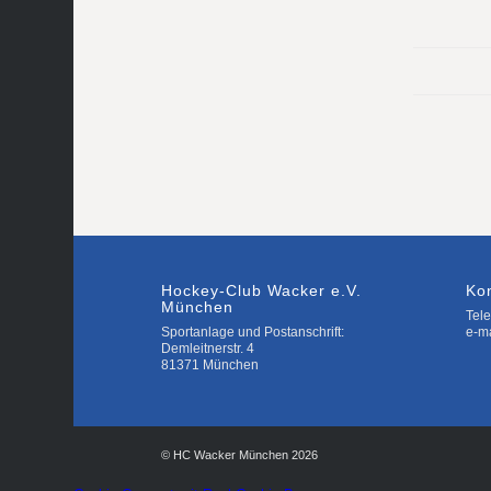
Hockey-Club Wacker e.V.
Ko
München
Tele
Sportanlage und Postanschrift:
e-m
Demleitnerstr. 4
81371 München
© HC Wacker München 2026