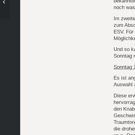
bekanntli
Die Sandplatzsaison startet!
noch was
Im zweite
zum Absc
ESV. Für 
Möglichke
Und so k
Sonntag n
Sonntag 
Es ist an
Auswahl 
Diese er
hervorra
den Knab
Geschwist
Traumtore
die droh