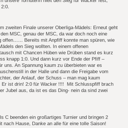
h unsere Torhüterin hielt den Sieg für Wacker fest,
 2:0.
um zweiten Finale unserer Oberliga-Mädels: Erneut geht
 den MSC, genau der MSC, da war doch noch eine
 offen…… Bereits mit Anpfiff konnte man spüren, wie
Mädels den Sieg wollten. In einem offenen
tausch mit Chancen Hüben wie Drüben stand es kurz
ss knapp 1:0. Und dann kurz vor Ende der Pfiff –
für uns. An Spannung kaum zu überbieten war es
schenstill in der Halle und dann die Freigabe vom
ichter, der Anlauf, der Schuss – man mag kaum
 Er ist drin! 2:0 für Wacker !!!! Mit Schlusspfiff brach
er Jubel aus, da ist es das Ding- nein da sind zwei
s C beenden ein großartiges Turnier und bringen 2
t nach Hause, Danke an alle für eine tolle Saison!