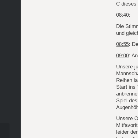
C dieses 
08:40:
Die Stimm
und glei
08:55
: D
09:00
: An
Unsere j
Mannscha
Reihen l
Start ins
anbrennen
Spiel des
Augenhöhe
Unsere Ob
Mitfavor
leider de