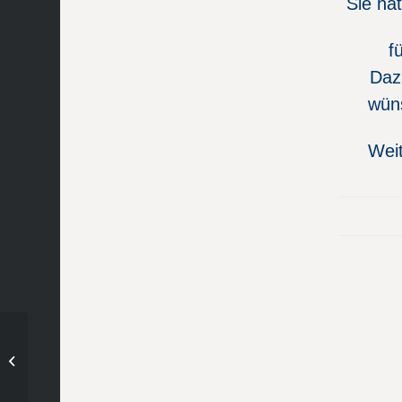
Sie ha
f
Dazu
wüns
Weit
Tennis – 1. Damen – Spielbericht
vom 02.06.2019 in Pfaffenhofen