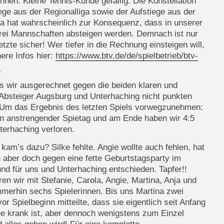
nen. Kleine Tennis-Kunde gefällig: Die Konstellation
ege aus der Regionalliga sowie der Aufstiege aus der
a hat wahrscheinlich zur Konsequenz, dass in unserer
rei Mannschaften absteigen werden. Demnach ist nur
letzte sicher! Wer tiefer in die Rechnung einsteigen will,
here Infos hier:
https://www.btv.de/de/spielbetrieb/btv-
l
s wir ausgerechnet gegen die beiden klaren und
 Absteiger Augsburg und Unterhaching nicht punkten
 Um das Ergebnis des letzten Spiels vorwegzunehmen:
in anstrengender Spietag und am Ende haben wir 4:5
terhaching verloren.
kam’s dazu? Silke fehlte. Angie wollte auch fehlen, hat
 aber doch gegen eine fette Geburtstagsparty im
nd für uns und Unterhaching entschieden. Tapfer!!
en wir mit Stefanie, Carola, Angie, Martina, Anja und
merhin sechs Spielerinnen. Bis uns Martina zwei
or Spielbeginn mitteilte, dass sie eigentlich seit Anfang
e krank ist, aber dennoch wenigstens zum Einzel