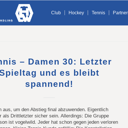
Club
Hockey
Tennis
Partner
nnis – Damen 30: Letzter
Spieltag und es bleibt
spannend!
 aus, um den Abstieg final abzuwenden. Eigentlich
ir als Drittletzter sicher sein. Allerdings: Die Gruppe
son ist vogelwild. Jeder hat schon gegen jeden verloren