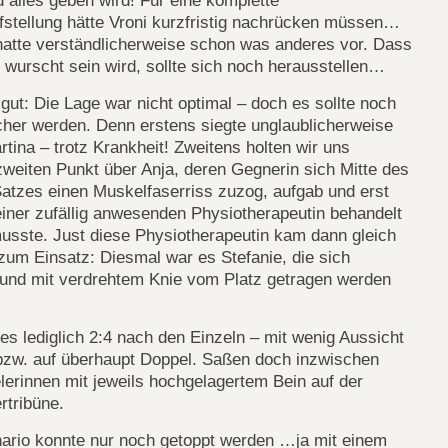
nd alles geben wird! Für eine komplette
fstellung hätte Vroni kurzfristig nachrücken müssen…
hatte verständlicherweise schon was anderes vor. Dass
g wurscht sein wird, sollte sich noch herausstellen…
gut: Die Lage war nicht optimal – doch es sollte noch
cher werden. Denn erstens siegte unglaublicherweise
tina – trotz Krankheit! Zweitens holten wir uns
weiten Punkt über Anja, deren Gegnerin sich Mitte des
atzes einen Muskelfaserriss zuzog, aufgab und erst
iner zufällig anwesenden Physiotherapeutin behandelt
usste. Just diese Physiotherapeutin kam dann gleich
um Einsatz: Diesmal war es Stefanie, die sich
 und mit verdrehtem Knie vom Platz getragen werden
es lediglich 2:4 nach den Einzeln – mit wenig Aussicht
 bzw. auf überhaupt Doppel. Saßen doch inzwischen
lerinnen mit jeweils hochgelagertem Bein auf der
rtribüne.
ario konnte nur noch getoppt werden …ja mit einem