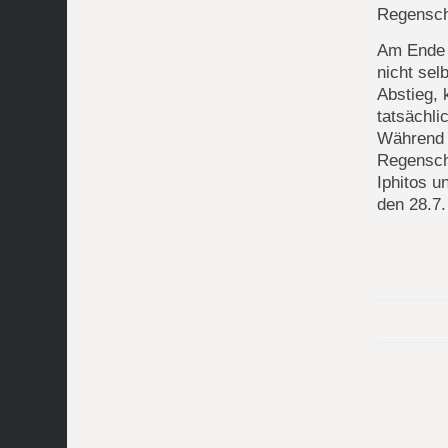
Regensch
Am Ende 
nicht sel
Abstieg,
tatsächli
Während 
Regensch
Iphitos u
den 28.7