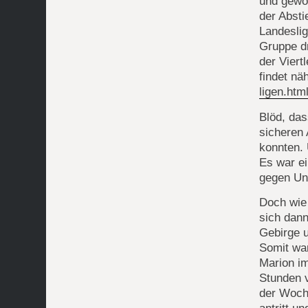
und gewon
der Absti
Landeslig
Gruppe d
der Viert
findet nä
ligen.htm
Blöd, das
sicheren
konnten.
Es war e
gegen Un
Doch wie 
sich dann
Gebirge u
Somit war
Marion im
Stunden v
der Woch