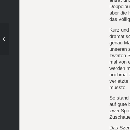
antritt u
Doppelau
aber die 
das völli
Kurz und 
dramatis
Tennis – 7. Spieltag 2.
genau Mar
Herren 30
unseren z
zweiten S
mal von e
werden m
nochmal z
verletzte
musste.
So stand 
auf gute
zwei Spie
Zuschaue
Das Szen