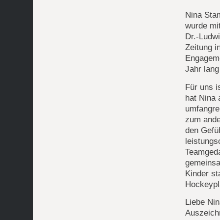
Nina Sta
wurde mi
Dr.-Ludw
Zeitung i
Engageme
Jahr lang
Für uns 
hat Nina 
umfangre
zum ande
den Gefüh
leistungs
Teamgeda
gemeinsa
Kinder st
Hockeypl
Liebe Nin
Auszeich