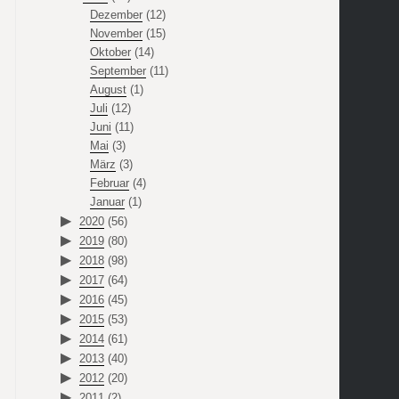
Dezember
(12)
November
(15)
Oktober
(14)
September
(11)
August
(1)
Juli
(12)
Juni
(11)
Mai
(3)
März
(3)
Februar
(4)
Januar
(1)
2020
(56)
2019
(80)
2018
(98)
2017
(64)
2016
(45)
2015
(53)
2014
(61)
2013
(40)
2012
(20)
2011
(2)