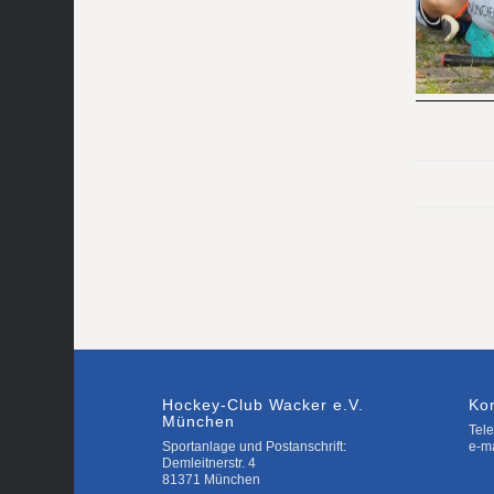
Hockey-Club Wacker e.V.
Ko
München
Tele
Sportanlage und Postanschrift:
e-m
Demleitnerstr. 4
81371 München