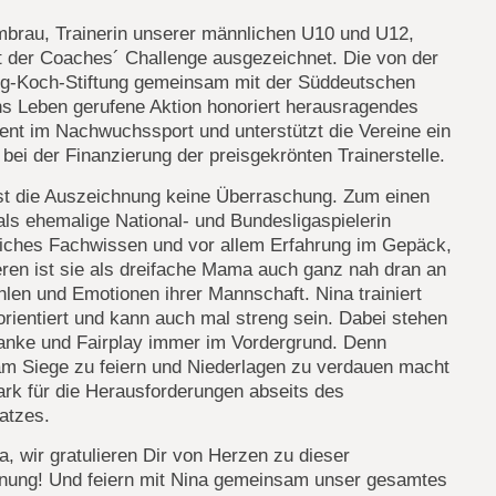
mbrau, Trainerin unserer männlichen U10 und U12,
t der Coaches´ Challenge ausgezeichnet. Die von der
ig-Koch-Stiftung gemeinsam mit der Süddeutschen
ns Leben gerufene Aktion honoriert herausragendes
nt im Nachwuchssport und unterstützt die Vereine ein
 bei der Finanzierung der preisgekrönten Trainerstelle.
ist die Auszeichnung keine Überraschung. Zum einen
als ehemalige National- und Bundesligaspielerin
iches Fachwissen und vor allem Erfahrung im Gepäck,
ren ist sie als dreifache Mama auch ganz nah dran an
len und Emotionen ihrer Mannschaft. Nina trainiert
orientiert und kann auch mal streng sein. Dabei stehen
nke und Fairplay immer im Vordergrund. Denn
m Siege zu feiern und Niederlagen zu verdauen macht
ark für die Herausforderungen abseits des
atzes.
a, wir gratulieren Dir von Herzen zu dieser
nung! Und feiern mit Nina gemeinsam unser gesamtes