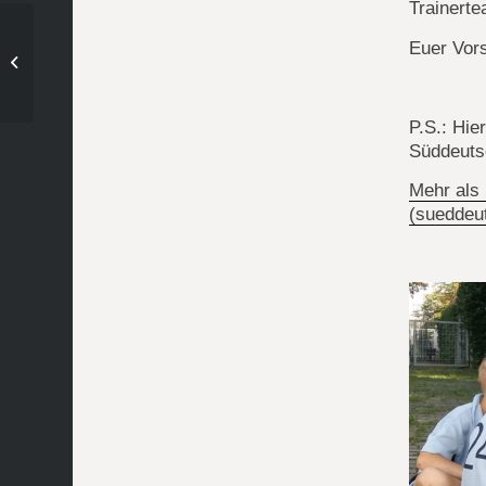
Trainerte
Tennis – Die Buchung
Euer Vor
der Freiluftplätze
werden ab dem 10.Mai.
auf unser...
P.S.: Hie
Süddeuts
Mehr als
(sueddeu