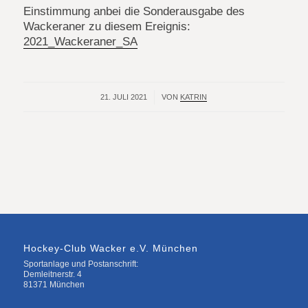
Einstimmung anbei die Sonderausgabe des
Wackeraner zu diesem Ereignis:
2021_Wackeraner_SA
21. JULI 2021
/
VON
KATRIN
Hockey-Club Wacker e.V. München
Sportanlage und Postanschrift:
Demleitnerstr. 4
81371 München