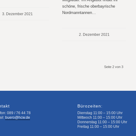
schöne, frische oberbayrische
Nordmanntannen…
3. Dezember 2021
2. Dezember 2021
Seite 2 von 3
ntakt
Bürozeiten:
fon: 089 / 76 44 78
Dienstag 11:00 – 15:00 Uhr
ail:
buero@hcw.de
Mittwoch 11:00 – 15:00 Uhr
Donnerstag 11:00 – 15:00 Uhr
Freitag 11:00 – 15:00 Uhr