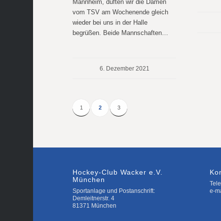
Mannheim, duften wir die Damen
vom TSV am Wochenende gleich
wieder bei uns in der Halle
begrüßen. Beide Mannschaften…
6. Dezember 2021
1
2
3
Hockey-Club Wacker e.V.
Ko
München
Tele
Sportanlage und Postanschrift:
e-m
Demleitnerstr. 4
81371 München