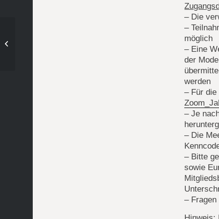
Zugangsda
– Die ve
– Teilnah
möglich
HCW goes Cologne!
– Eine We
der Moder
übermitt
werden
– Für die
Zoom_Ja
– Je nac
herunterg
– Die Mee
Kenncode
– Bitte 
sowie Eur
Mitglieds
Unterschr
– Fragen
Hinweis: 