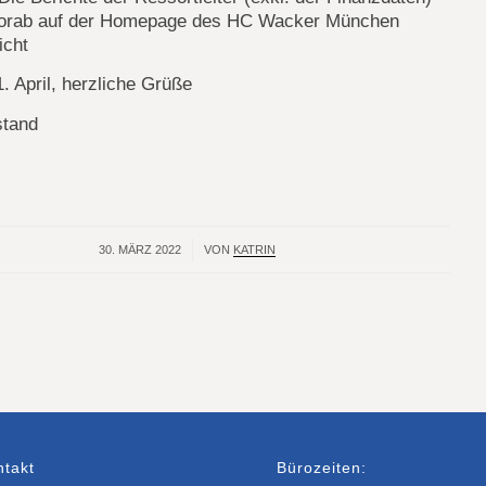
orab auf der Homepage des HC Wacker München
icht
. April, herzliche Grüße
stand
30. MÄRZ 2022
/
VON
KATRIN
ntakt
Bürozeiten: