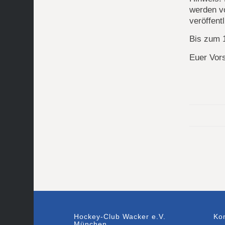
werden v
veröffentl
Bis zum 1
Euer Vor
Hockey-Club Wacker e.V.
Ko
München