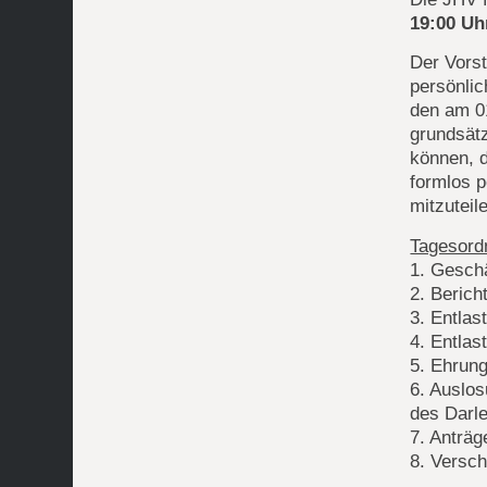
19:00 Uh
Der Vorst
persönlic
den am 0
grundsätz
können, 
formlos 
mitzuteil
Tagesord
1. Gesch
2. Berich
3. Entlas
4. Entlas
5. Ehrun
6. Auslos
des Darl
7. Anträg
8. Versc