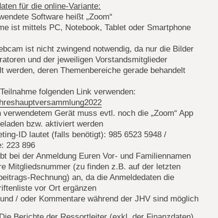
ten für die online-Variante:
rwendete Software heißt „Zoom“
me ist mittels PC, Notebook, Tablet oder Smartphone
bcam ist nicht zwingend notwendig, da nur die Bilder
atoren und der jeweiligen Vorstandsmitglieder
elt werden, deren Themenbereiche gerade behandelt
 Teilnahme folgenden Link verwenden:
hreshauptversammlung2022
h verwendetem Gerät muss evtl. noch die „Zoom“ App
eladen bzw. aktiviert werden
ting-ID lautet (falls benötigt): 985 6523 5948 /
: 223 896
gebt bei der Anmeldung Euren Vor- und Familiennamen
e Mitgliedsnummer (zu finden z.B. auf der letzten
beitrags-Rechnung) an, da die Anmeldedaten die
iftenliste vor Ort ergänzen
 und / oder Kommentare während der JHV sind möglich
Die Berichte der Ressortleiter (exkl. der Finanzdaten)