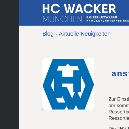
Blog - Aktuelle Neuigkeiten
ans
Zur Eins
am komme
Ressortb
Ressortl
Die JHV f