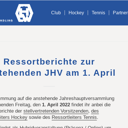
Club
Hockey
Tennis
Partner
Ressortberichte zur
tehenden JHV am 1. April
timmung auf die anstehende Jahreshauptversammlung
nden Freitag, den
1. April 2022
findet ihr anbei die
erichte der
stellvertretenden Vorsitzenden
,
des
eiters Hockey
sowie des
Ressortleiters Tennis
.
indet als Hybridveranstaltung (Präsenz / Online) um