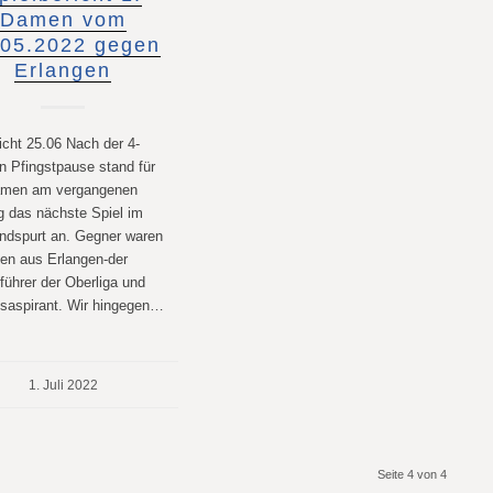
Damen vom
.05.2022 gegen
Erlangen
icht 25.06 Nach der 4-
n Pfingstpause stand für
amen am vergangenen
 das nächste Spiel im
ndspurt an. Gegner waren
en aus Erlangen-der
führer der Oberliga und
gsaspirant. Wir hingegen…
1. Juli 2022
Seite 4 von 4