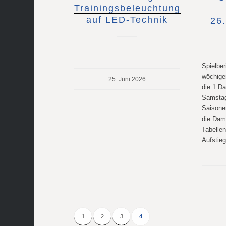
Trainingsbeleuchtung
auf LED-Technik
26
Spielber
wöchige
25. Juni 2026
die 1.D
Samstag
Saisone
die Dam
Tabellen
Aufstie
1
2
3
4