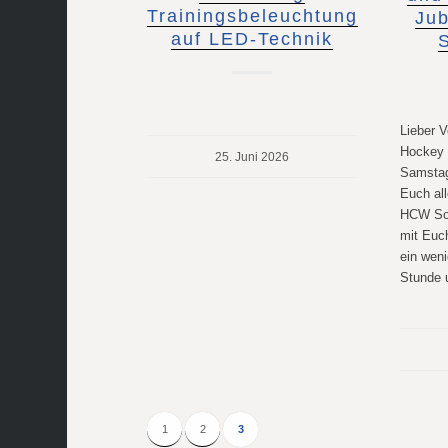
Trainingsbeleuchtung
Jub
auf LED-Technik
Lieber V
Hockey
25. Juni 2026
Samstag
Euch al
HCW Som
mit Euc
ein wen
Stunde
1
2
3