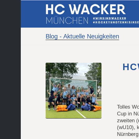
Blog - Aktuelle Neuigkeiten
HC
Tolles W
Cup in N
zweiten (
(wU10), 
Nürnberg 