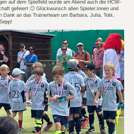
lgen auf dem Spielfeld wurde am Abend auch die HCW-
aft gefeiert 🙂 Glückwunsch allen Spieler:innen und
n Dank an das Trainerteam um Barbara, Julia, Tobi,
Sepp!