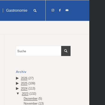
Gastronomie
Archiv
2026
(27)
2025
(109)
2024
(113)
2023
(132)
Dezember
(5)
November
(13)