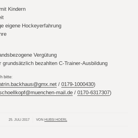
mit Kindern
it
ige eigene Hockeyerfahrung
hre
andsbezogene Vergütung
r grundsätzlich bezahlten C-Trainer-Ausbildung
h bitte:
atrin.backhaus@gmx.net
/
0179-1000430
)
schoellkopf@muenchen-mail.de
/
0170-6317307
)
25. JULI 2017
/
VON
HUBSI HOERL