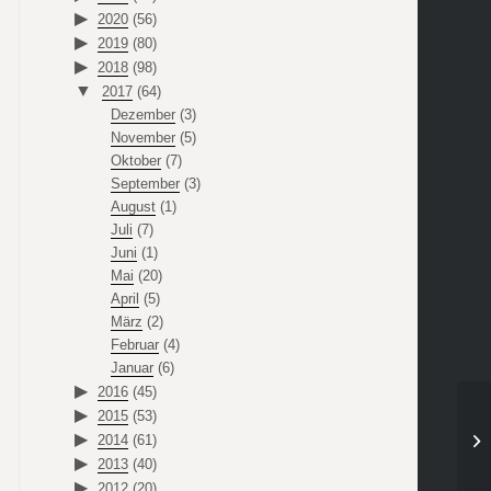
2020
(56)
2019
(80)
2018
(98)
2017
(64)
Dezember
(3)
November
(5)
Oktober
(7)
September
(3)
August
(1)
Juli
(7)
Juni
(1)
Mai
(20)
April
(5)
März
(2)
Februar
(4)
Januar
(6)
2016
(45)
2015
(53)
Ho
2014
(61)
Kn
2013
(40)
2012
(20)