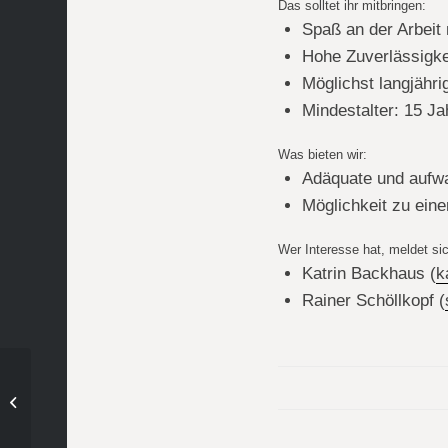
Das solltet ihr mitbringen:
Spaß an der Arbeit 
Hohe Zuverlässigke
Möglichst langjähr
Mindestalter: 15 Ja
Was bieten wir:
Adäquate und aufw
Möglichkeit zu eine
Wer Interesse hat, meldet sic
Katrin Backhaus (
k
Rainer Schöllkopf (
20 Mädchen D beim
Red Sox Cup in
Nürnberg