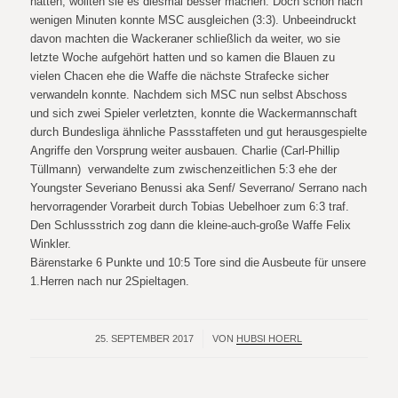
hatten, wollten sie es diesmal besser machen. Doch schon nach
wenigen Minuten konnte MSC ausgleichen (3:3). Unbeeindruckt
davon machten die Wackeraner schließlich da weiter, wo sie
letzte Woche aufgehört hatten und so kamen die Blauen zu
vielen Chacen ehe die Waffe die nächste Strafecke sicher
verwandeln konnte. Nachdem sich MSC nun selbst Abschoss
und sich zwei Spieler verletzten, konnte die Wackermannschaft
durch Bundesliga ähnliche Passstaffeten und gut herausgespielte
Angriffe den Vorsprung weiter ausbauen. Charlie (Carl-Phillip
Tüllmann) verwandelte zum zwischenzeitlichen 5:3 ehe der
Youngster Severiano Benussi aka Senf/ Severrano/ Serrano nach
hervorragender Vorarbeit durch Tobias Uebelhoer zum 6:3 traf.
Den Schlussstrich zog dann die kleine-auch-große Waffe Felix
Winkler.
Bärenstarke 6 Punkte und 10:5 Tore sind die Ausbeute für unsere
1.Herren nach nur 2Spieltagen.
25. SEPTEMBER 2017
/
VON
HUBSI HOERL