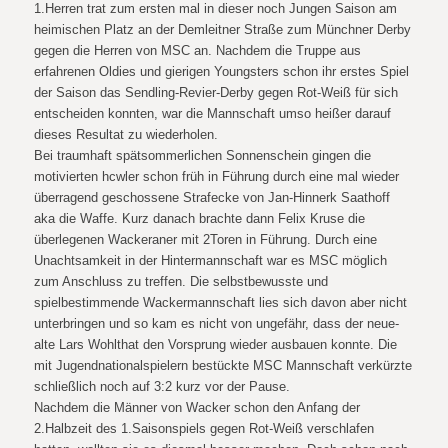
1.Herren trat zum ersten mal in dieser noch Jungen Saison am
heimischen Platz an der Demleitner Straße zum Münchner Derby
gegen die Herren von MSC an. Nachdem die Truppe aus
erfahrenen Oldies und gierigen Youngsters schon ihr erstes Spiel
der Saison das Sendling-Revier-Derby gegen Rot-Weiß für sich
entscheiden konnten, war die Mannschaft umso heißer darauf
dieses Resultat zu wiederholen.
Bei traumhaft spätsommerlichen Sonnenschein gingen die
motivierten hcwler schon früh in Führung durch eine mal wieder
überragend geschossene Strafecke von Jan-Hinnerk Saathoff
aka die Waffe. Kurz danach brachte dann Felix Kruse die
überlegenen Wackeraner mit 2Toren in Führung. Durch eine
Unachtsamkeit in der Hintermannschaft war es MSC möglich
zum Anschluss zu treffen. Die selbstbewusste und
spielbestimmende Wackermannschaft lies sich davon aber nicht
unterbringen und so kam es nicht von ungefähr, dass der neue-
alte Lars Wohlthat den Vorsprung wieder ausbauen konnte. Die
mit Jugendnationalspielern bestückte MSC Mannschaft verkürzte
schließlich noch auf 3:2 kurz vor der Pause.
Nachdem die Männer von Wacker schon den Anfang der
2.Halbzeit des 1.Saisonspiels gegen Rot-Weiß verschlafen