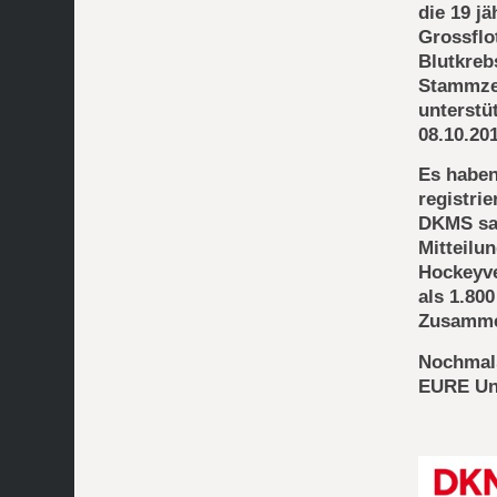
die 19 j
Grossflo
Blutkreb
Stammzel
unterstü
08.10.20
Es haben
registri
DKMS sa
Mitteilu
Hockeyve
als 1.80
Zusammen
Nochmals
EURE Un