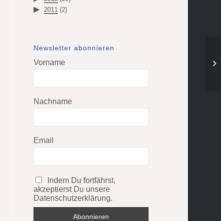
2011
(2)
Newsletter abonnieren
1.
Vorname
HG
Nachname
Email
Indem Du fortfährst,
akzeptierst Du unsere
Datenschutzerklärung.