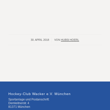
30. APRIL 2018
/
VON
HUBSI HOERL
Hockey-Club Wacker e.V. München
Sportanlage und Postanschrift:
Demleitnerstr. 4
81371 München