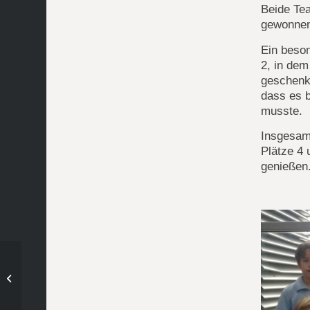
Beide Te
gewonnen
Ein beso
2, in dem
geschenkt
dass es b
musste.
Insgesam
Plätze 4
genießen
Hockey – Mädchen C:
18 Mädls – 2 Teams –
Heimvorteil –...