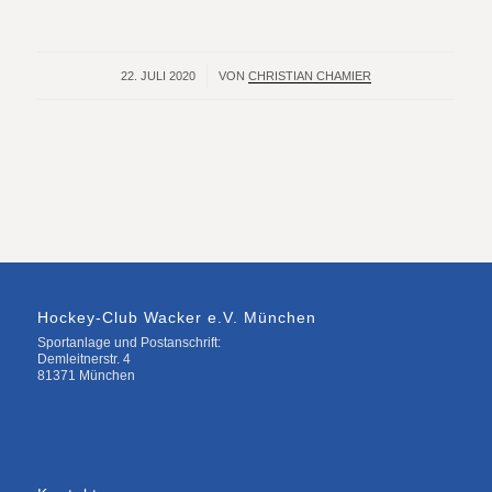
22. JULI 2020
/
VON
CHRISTIAN CHAMIER
Hockey-Club Wacker e.V. München
Sportanlage und Postanschrift:
Demleitnerstr. 4
81371 München