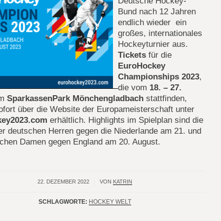
Deutsche Hockey-
Bund nach 12 Jahren
endlich wieder ein
großes, internationales
Hockeyturnier aus.
Tickets
für die
EuroHockey
Championships 2023
,
die vom
18. – 27.
im
SparkassenPark Mönchengladbach
stattfinden,
ofort über die Website der Europameisterschaft unter
key2023.com
erhältlich. Highlights im Spielplan sind die
der deutschen Herren gegen die Niederlande am 21. und
schen Damen gegen England am 20. August.
22. DEZEMBER 2022
/
VON
KATRIN
SCHLAGWORTE:
HOCKEY WELT