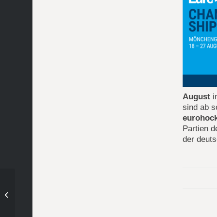
August
sind ab s
eurohoc
Partien 
der deut
Clubgaststätte vom
24.12. – 05.01.
geschlossen