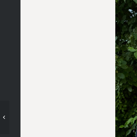
D2-Länderpokal in
Wiesbaden