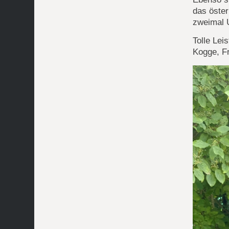
das öster
zweimal 
Tolle Le
Kogge, Fr