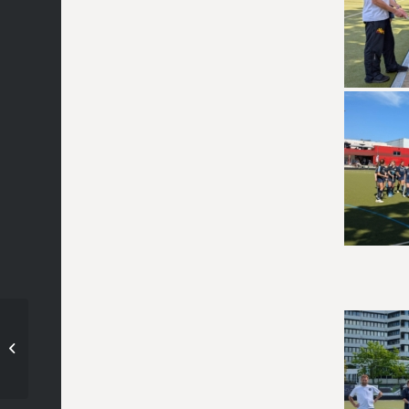
mU12 im Trainingslager
in Ludwigsburg