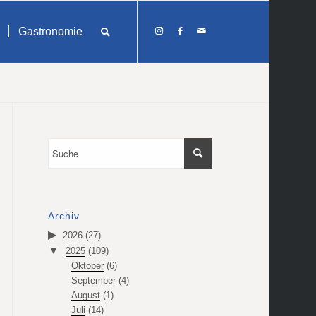
Gastronomie
Archiv
2026
(27)
2025
(109)
Oktober
(6)
September
(4)
August
(1)
Juli
(14)