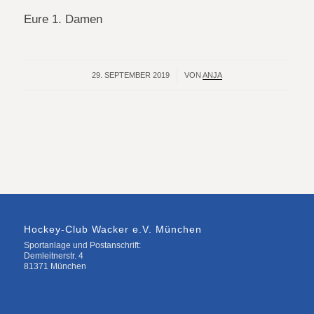
Eure 1. Damen
29. SEPTEMBER 2019
/
VON
ANJA
Hockey-Club Wacker e.V. München
Sportanlage und Postanschrift:
Demleitnerstr. 4
81371 München