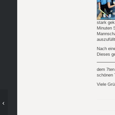
stark gek
Minuten S
Mannschaf
auszufüll
Nach eine
Dieses g
dem 7ten 
schönen 
Viele Gr
Das Naturrasenwunder
2022