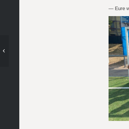
— Eure 
Thomas College zu
Besuch bei unseren
Damen