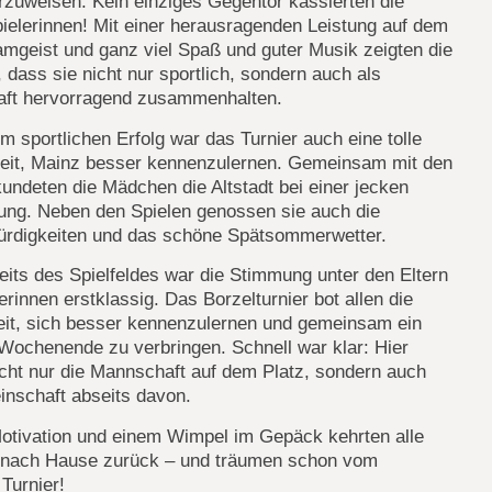
rzuweisen: Kein einziges Gegentor kassierten die
ielerinnen! Mit einer herausragenden Leistung auf dem
amgeist und ganz viel Spaß und guter Musik zeigten die
dass sie nicht nur sportlich, sondern auch als
ft hervorragend zusammenhalten.
 sportlichen Erfolg war das Turnier auch eine tolle
eit, Mainz besser kennenzulernen. Gemeinsam mit den
kundeten die Mädchen die Altstadt bei einer jecken
rung. Neben den Spielen genossen sie auch die
rdigkeiten und das schöne Spätsommerwetter.
its des Spielfeldes war die Stimmung unter den Eltern
erinnen erstklassig. Das Borzelturnier bot allen die
eit, sich besser kennenzulernen und gemeinsam ein
Wochenende zu verbringen. Schnell war klar: Hier
cht nur die Mannschaft auf dem Platz, sondern auch
inschaft abseits davon.
Motivation und einem Wimpel im Gepäck kehrten alle
h nach Hause zurück – und träumen schon vom
Turnier!