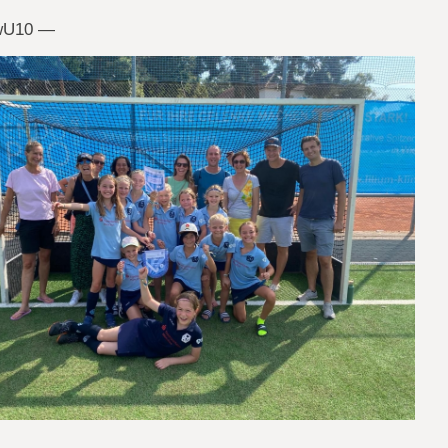
wU10 —