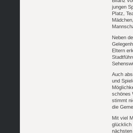
Bilanz vo
jungen Sp
Platz, Te
Mädchen, 
Mannscha
Neben dem
Gelegenh
Eltern er
Stadtfüh
Sehenswü
Auch abse
und Spiel
Möglichk
schönes 
stimmt ni
die Geme
Mit viel 
glücklic
nächsten 