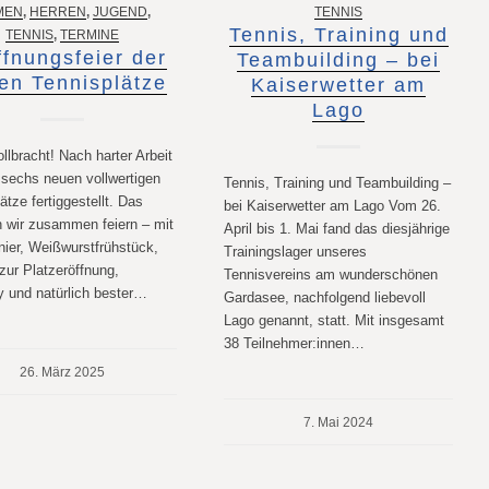
MEN
,
HERREN
,
JUGEND
,
TENNIS
Tennis, Training und
TENNIS
,
TERMINE
ffnungsfeier der
Teambuilding – bei
en Tennisplätze
Kaiserwetter am
Lago
ollbracht! Nach harter Arbeit
 sechs neuen vollwertigen
Tennis, Training und Teambuilding –
ätze fertiggestellt. Das
bei Kaiserwetter am Lago Vom 26.
 wir zusammen feiern – mit
April bis 1. Mai fand das diesjährige
nier, Weißwurstfrühstück,
Trainingslager unseres
 zur Platzeröffnung,
Tennisvereins am wunderschönen
ty und natürlich bester…
Gardasee, nachfolgend liebevoll
Lago genannt, statt. Mit insgesamt
38 Teilnehmer:innen…
26. März 2025
7. Mai 2024