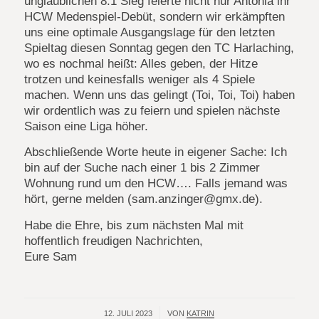
unglaublichen 8:1 Sieg feierte nicht nur Antonia ihr
HCW Medenspiel-Debüt, sondern wir erkämpften
uns eine optimale Ausgangslage für den letzten
Spieltag diesen Sonntag gegen den TC Harlaching,
wo es nochmal heißt: Alles geben, der Hitze
trotzen und keinesfalls weniger als 4 Spiele
machen. Wenn uns das gelingt (Toi, Toi, Toi) haben
wir ordentlich was zu feiern und spielen nächste
Saison eine Liga höher.
Abschließende Worte heute in eigener Sache: Ich
bin auf der Suche nach einer 1 bis 2 Zimmer
Wohnung rund um den HCW…. Falls jemand was
hört, gerne melden (sam.anzinger@gmx.de).
Habe die Ehre, bis zum nächsten Mal mit
hoffentlich freudigen Nachrichten,
Eure Sam
12. JULI 2023
/
VON
KATRIN