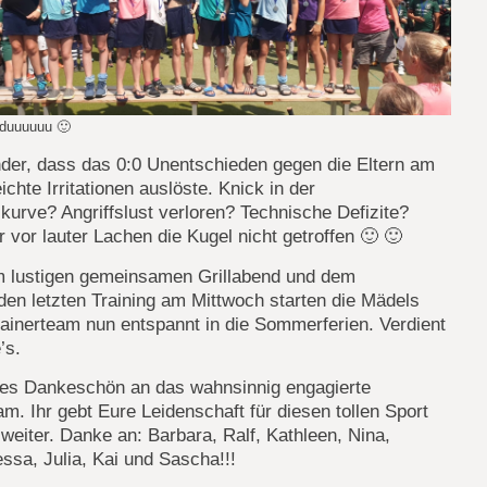
duuuuuu 🙂
der, dass das 0:0 Unentschieden gegen die Eltern am
ichte Irritationen auslöste. Knick in der
kurve? Angriffslust verloren? Technische Defizite?
 vor lauter Lachen die Kugel nicht getroffen 🙂 🙂
 lustigen gemeinsamen Grillabend und dem
en letzten Training am Mittwoch starten die Mädels
rainerteam nun entspannt in die Sommerferien. Verdient
’s.
iges Dankeschön an das wahnsinnig engagierte
am. Ihr gebt Eure Leidenschaft für diesen tollen Sport
 weiter. Danke an: Barbara, Ralf, Kathleen, Nina,
essa, Julia, Kai und Sascha!!!