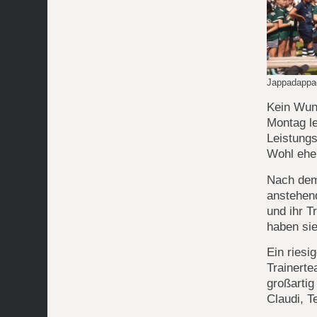
Jappadappa
Kein Wun
Montag le
Leistungs
Wohl eher
Nach dem
anstehend
und ihr T
haben sie
Ein ries
Trainerte
großartig
Claudi, T