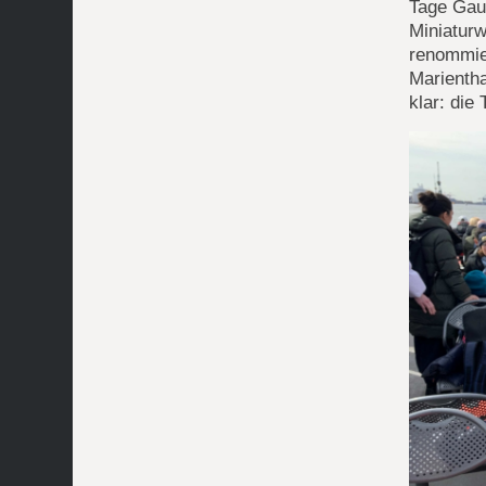
Tage Gau
Miniaturw
renommie
Marienth
klar: die