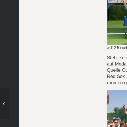
wU12 5 nac
Steht kei
auf Meda
Quelle C
Red Sox 
räumen ge
Jappa23 – junge, wilde
wU10 werden Sieger der
Herzen